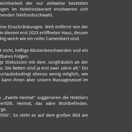
reichbarkeit der nur zeitweise besetzten
ungen im Hotelrestaurant erschweren sich
chenden Telefondurchwahl.
eine Einschränkungen. Weit entfernt von der
 in diesem erst 2023 eröffneten Haus, dessen
ig weich wie ein reifer Camembert sind.
uft nicht, heftige Rückenbeschwerden und ein
dbaren Folgen.
ge Diskussion mit dem Jungfräulein an der
u. Die Betten sind ja erst zwei Jahre alt.“ Ein
rlaubsbedingt ebenso wenig möglich, wie
h kann ihnen aber unsere Massagesessel im
„Zweite Heimat“ suggerieren die Hoteliers
erfüllt. Heimat, das wäre Wohlbefinden.
rge.
efühl“. So steht es auf dem großen Bild am