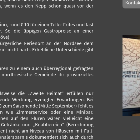
Kontak
en, wenn es den Nepp schon quasi vor der
o, rund € 10 für einen Teller Frites und fast
r. So die üppigen Gastropreise an einer
öve).
ürgerliche Ferienort an der Nordsee dem
ur nicht nach. Erhebliche Unterschiede gibt
hren zu einem auch überregional gefragten
e nordfriesische Gemeinde ihr provinzielles
lsweise die „Zweite Heimat“ erfüllen nur
chende Werbung erzeugten Erwartungen. Bei
0 zum Saisonende (Mitte September) fehlt es
n wie Zimmerservice oder eine Minibar.
nen auf den Fluren wären vielleicht eine
ür Getränke und „Knabbereien“ (Berechnung
sten) nicht am Niveau von Häusern mit Full-
sonalersparnis dokumentiert sich auch durch