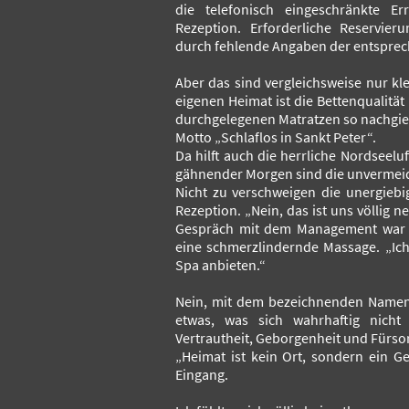
die telefonisch eingeschränkte Er
Rezeption. Erforderliche Reservier
durch fehlende Angaben der entspre
Aber das sind vergleichsweise nur kl
eigenen Heimat ist die Bettenqualität
durchgelegenen Matratzen so nachgieb
Motto „Schlaflos in Sankt Peter“.
Da hilft auch die herrliche Nordseel
gähnender Morgen sind die unvermei
Nicht zu verschweigen die unergiebi
Rezeption. „Nein, das ist uns völlig ne
Gespräch mit dem Management war u
eine schmerzlindernde Massage.
„Ic
Spa anbieten.“
Nein, mit dem bezeichnenden Namen 
etwas, was sich wahrhaftig nicht 
Vertrautheit, Geborgenheit und Fürso
„Heimat ist kein Ort, sondern ein G
Eingang.