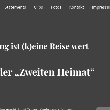
Statements
Clips
Fotos
Kontakt
Impress
g ist (k)eine Reise wert
der „Zweiten Heimat“
ding macht Saint-Tropez Konkurrenz. Warum