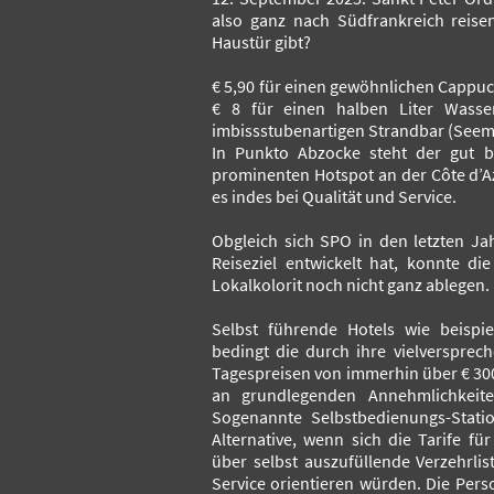
also ganz nach Südfrankreich reis
Haustür gibt?
€ 5,90 für einen gewöhnlichen Cappucin
€ 8 für einen halben Liter Wasse
imbissstubenartigen Strandbar (Seem
In Punkto Abzocke steht der gut b
prominenten Hotspot an der Côte d’Az
es indes bei Qualität und Service.
Obgleich sich SPO in den letzten Ja
Reiseziel entwickelt hat, konnte di
Lokalkolorit noch nicht ganz ablegen.
Selbst führende Hotels wie beispie
bedingt die durch ihre vielverspre
Tagespreisen von immerhin über € 30
an grundlegenden Annehmlichkeite
Sogenannte Selbstbedienungs-Statio
Alternative, wenn sich die Tarife f
über selbst auszufüllende Verzehrli
Service orientieren würden. Die Per